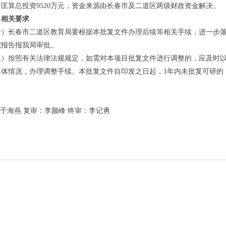
目
匡算总投资
9520
万元，
资金来源由长春市及二道区两级财政资金
解决。
、相关要求
一）
长春市二道区教育局要
根据本批复文件办理
后续
等相关手续，进一步
究报告报我
局
审批。
二）
按照有关法律法规规定，如需对本项目批复文件进行调整的，应及时
具体情况，办理调整手续。本批复文件自印发之日起
，
1年
内未
批复可研
的
于海燕 复审：李颜峰 终审：李记勇