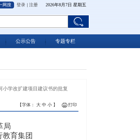
一网搜
登录
|
注册
2026年8月7日 星期五
公示公告
专题专栏
河小学改扩建项目建议书的批复
【字体：
大
中
小
】
打印
革局
行教育集团