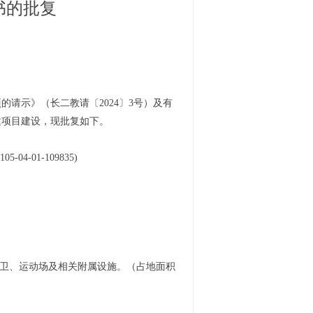
书的批复
项的请示
》（长二教请〔
2024
〕
3号
）
及有
建项目建设，
现批复如下
。
105-04-01-109835
)
楼、门卫、运动场及相关附属设施。（占地面积