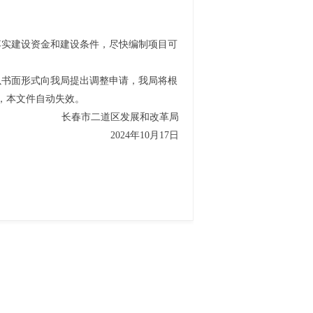
落实建设资金和建设条件，尽快编制项目可
以书面形式向我
局
提出调整申请，我
局
将根
，本文件自动失效。
长春市二道区发展和改革局
2024年10月17日