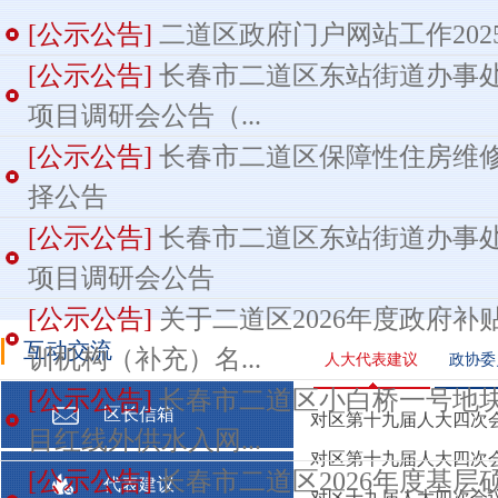
[公示公告]
二道区政府门户网站工作202
[公示公告]
长春市二道区东站街道办事
项目调研会公告（...
[公示公告]
长春市二道区保障性住房维
择公告
[公示公告]
长春市二道区东站街道办事
项目调研会公告
[公示公告]
关于二道区2026年度政府
互动交流
训机构（补充）名...
人大代表建议
政协委
[公示公告]
长春市二道区小白桥一号地
区长信箱
对区第十九届人大四次会
目红线外供水入网...
对区第十九届人大四次会
[公示公告]
长春市二道区2026年度基
代表建议
1
对区十九届人大四次会议