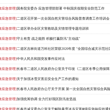
故应急管理]
国务院安委办 应急管理部部署 中秋国庆假期安全防范工作
故应急管理]
二道区召开第一次全国自然灾害综合风险普查调查工作培训会
故应急管理]
二道区举办全区灾害救助及灾情管理专题培训班
故应急管理]
守土有责 战之能胜 积极打赢防汛“主动战”
故应急管理]
二道区吉林街道万科社区荣获2020年度 “全国综合减灾示范社
故应急管理]
中华人民共和国突发事件应对法
故应急管理]
长春市二道区人民政府办公室关于印发《二道区冬季公用保障工.
故应急管理]
关于加强冰雪灾害后安全生产工作的通知
故应急管理]
长春市人民政府办公厅关于开展 第一次全国自然灾害综合风险普
故应急管理]
加强统筹协调 全力打好我区防汛攻坚战
故应急管理]
长春市减灾委办公室关于解除暴雪冰冻灾害Ⅲ级应急响应的通