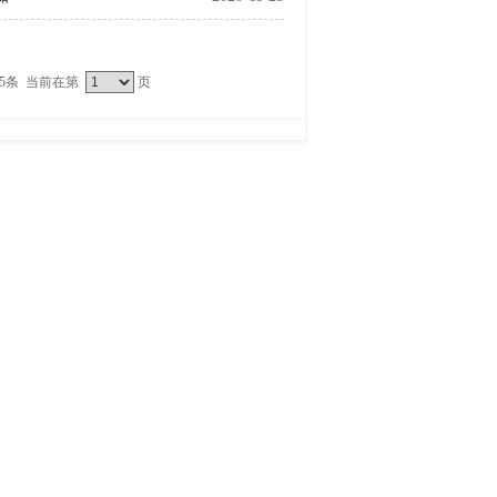
25条 当前在第
页