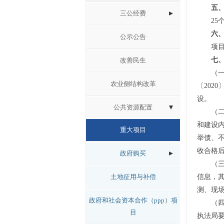
五
三公经费
25
六
公示公告
项目
七
改善民生
（
农业侧结构改革
〔202
设。
公共资源配置
（
和建设
重大项目
举债、
收合格
政府购买
（
土地征用与补偿
信息，
测、现
政府和社会资本合作（ppp）项
（
目
执法局