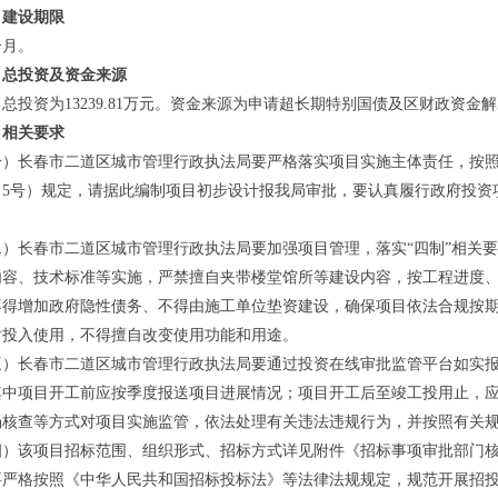
、建设期限
个月
。
、
总投资及资金来源
总投资为13239.81万元。资金来源为申请超长期特别国债及区财政资金
、相关要求
一）
长春市二道区城市管理行政执法局
要
严格落实项目实施主体责任，按
0〕5号）规定，请据此编制项目初步设计报我局审批，要认真履行政府投
二）长春市二道区城市管理行政执法局要加强项目管理，落实“四制”相关
内容、技术标准等实施，严禁擅自夹带楼堂馆所等建设内容，按工程进度
不得增加政府隐性债务、不得由施工单位垫资建设，确保项目依法合规按
后投入使用，不得擅自改变使用功能和用途。
三）长春市二道区城市管理行政执法局要通过投资在线审批监管平台如实
其中项目开工前应按季度报送项目进展情况；项目开工后至竣工投用止，
场核查等方式对项目实施监管，依法处理有关违法违规行为，并按照有关
四）该项目招标范围、组织形式、招标方式详见附件《招标事项审批部门
要严格按照《中华人民共和国招标投标法》等法律法规规定，规范开展招