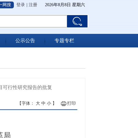
一网搜
登录
|
注册
2026年8月8日 星期六
公示公告
专题专栏
目可行性研究报告的批复
【字体：
大
中
小
】
打印
革局