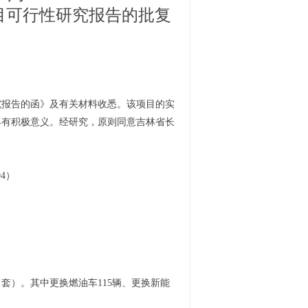
目
可
行性研究报告的
批复
究报告的函
》
及有关材料收悉
。
该项目的实
具有积极意义
。
经研究，原则同意吉林省长
94
）
（套）。其中更换燃油车115辆、更换新能