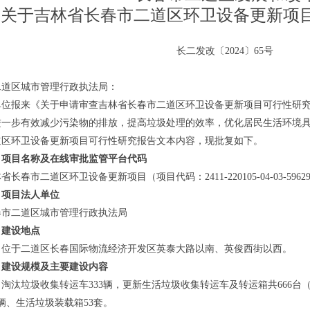
关于
吉林省长春市二道区环卫设备更新项
长二发改〔2024〕65号
二道区城市管理行政执法局：
单位报来《关于申请审查吉林省长春市二道区环卫设备更新项目可行性研
进一步有效减少污染物的排放，提高垃圾处理的效率，优化居民生活环境
道区环卫设备更新项目可行性研究报告文本内容，现批复如下。
、
项目
名称及
在线审批监管平台代码
林省长春市二道区环卫设备更新项目（项目代码：
2411-220105-04-03-5962
、
项目
法人单位
春市二道区城市管理行政执法局
、
建设
地点
目位于二道区长春国际物流经济开发区英泰大路以南、英俊西街以西。
、建设规模及主要建设内容
淘汰垃圾收集转运车333辆，更新生活垃圾收集转运车及转运箱共666台
8辆、生活垃圾装载箱53套。