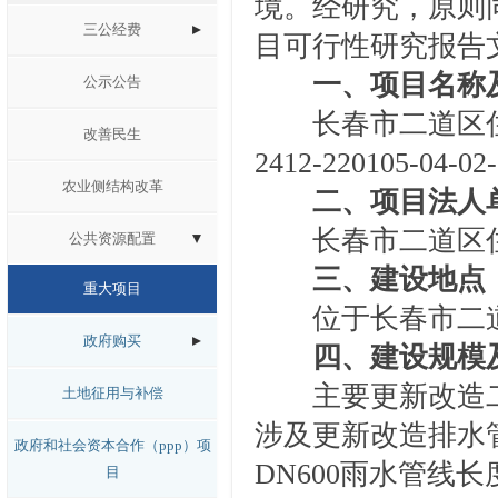
境
。经研究，原则
三公经费
目可行性研究报告
一、
项目
名称
公示公告
长春市二道区
改善民生
2412-220105-04-02
农业侧结构改革
二、
项目
法人
长春市二道区
公共资源配置
三、
建设
地点
重大项目
位于长春市二道
政府购买
四、建设规模
主要更新改造
土地征用与补偿
涉及更新改造排水管
政府和社会资本合作（ppp）项
DN600雨水管线长度
目