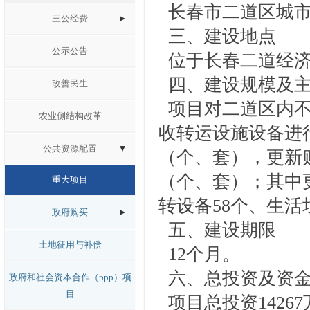
长春市二道区城市
三公经费
三、
建设
地点
公示公告
位于长春二道经济
四、建设规模及主
改善民生
项目对二道区内不
农业侧结构改革
收转运设施设备进
公共资源配置
（个、套），更新
（个、套）；其中更
重大项目
转设备58个、生活
政府购买
五、建设期限
土地征用与补偿
12
个月
。
六、
总投资及资
政府和社会资本合作（ppp）项
目
项目总投资
142