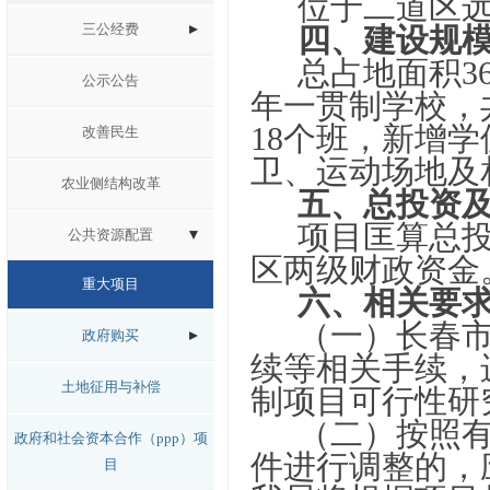
位于二道区
三公经费
四、建设规
总占地面积36
公示公告
年一贯制学校，
18个班，新增学
改善民生
卫、运动场地及
农业侧结构改革
五、总投资
项目
匡算
总
公共资源配置
区两级财政资金
重大项目
六、相关要
（一）长春
政府购买
续等相关手续，
土地征用与补偿
制项目可行性研
（二）按照
政府和社会资本合作（ppp）项
件进行调整的，
目