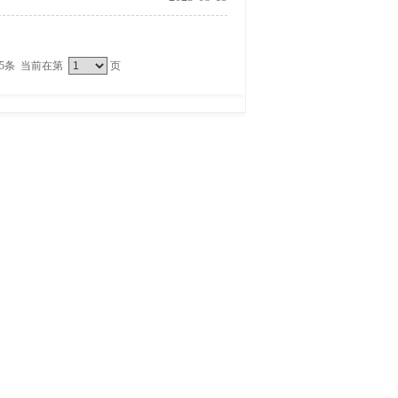
25条 当前在第
页